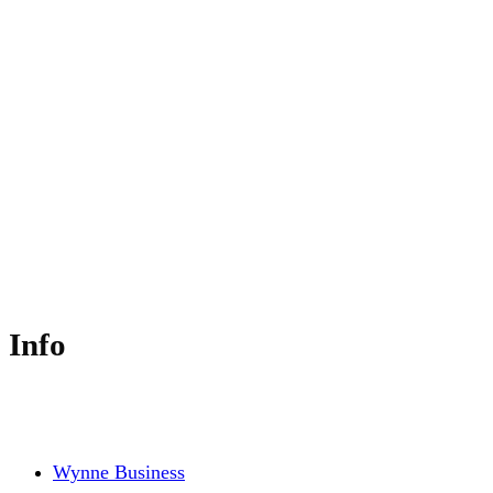
Principal – Wynne Business Consulting &
Education
Info
Wynne Business