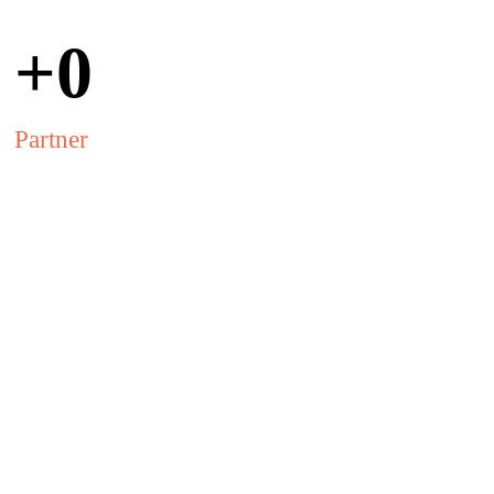
+
0
Partner
Boost your
business