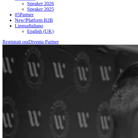
Speaker 2026
Speaker 2025
05
Partner
New!
Platform B2B
Lingua
Italiano
English (UK)
Registrati ora
Diventa Partner