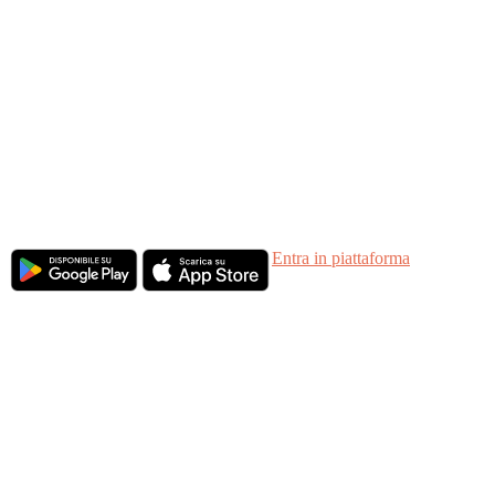
Arriva all'evento con le idee chiare. Individua i
partner strategici sulla nostra B2B Platform.
Entra in piattaforma
Una volta registrato il biglietto
, avrai accesso alla
Piattaforma di Networking
, uno spazio esclusivo
per i partecipanti.
È il tuo lasciapassare per iniziare a costruire
connessioni, pianificare incontri e massimizzare il