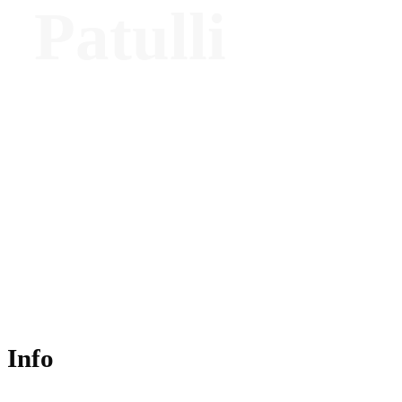
Patulli
Spa Manager –
The SPA,
Orient Express La
Minerva
Info