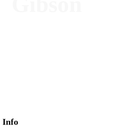
Gibson
Advisor, client representative, consultant
to the wellbeing real estate, resort and
hotel industry
Info