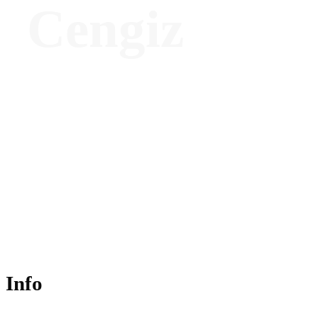
Cengiz
Global Director of Wellness Development
– Joali
Info