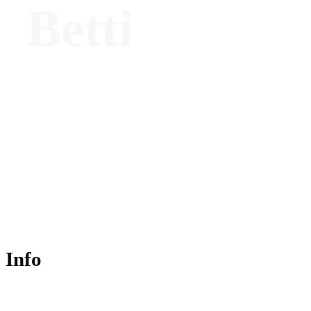
Betti
Giornalista e docente universitaria
Info