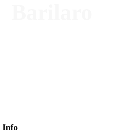
Barilaro
Head of Interior – Design M+N
architecture e nEmoGruppo architetti,
Docente – IAAD
Info