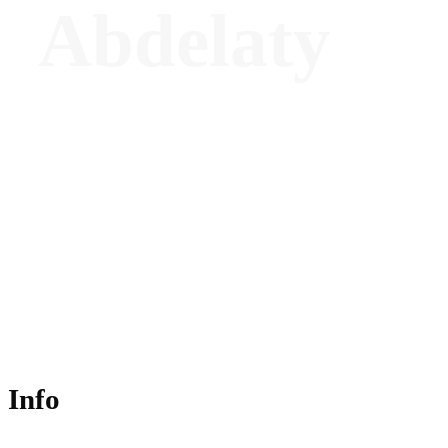
Abdelaty
Director of Wellness – The Chancery
Rosewood, London
Info